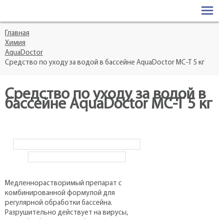
О КОМПАНИИ
О компании
Главная
БАССЕЙНЫ
Химия
Новости
AquaDoctor
Сборно-разборные
ПАВИЛЬОНЫ
Средство по уходу за водой в бассейне AquaDoctor MC-T 5 кг
Статьи
Композитные бассейны
ХИМИЯ
Средство по уходу за водой в
Бетонные бассейны
бассейне AquaDoctor MC-T 5 кг
Chemoform
ПРОЕКТЫ
Ph+pool
Сертификаты и награды
ОБСЛУЖИВАНИЕ БАССЕЙНОВ
AquaDoctor
Фотографии
КОНТАКТЫ
Aquatics
Видео
Медленнорастворимый препарат c
комбинированной формулой для
регулярной обработки бассейна.
Разрушительно действует на вирусы,