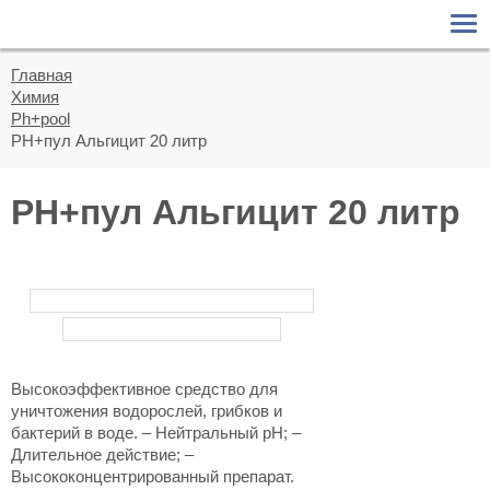
О КОМПАНИИ
О компании
Главная
БАССЕЙНЫ
Химия
Новости
Ph+pool
Сборно-разборные
ПАВИЛЬОНЫ
РН+пул Альгицит 20 литр
Статьи
Композитные бассейны
ХИМИЯ
РН+пул Альгицит 20 литр
Бетонные бассейны
Chemoform
ПРОЕКТЫ
Ph+pool
Сертификаты и награды
ОБСЛУЖИВАНИЕ
БАССЕЙНОВ
AquaDoctor
Фотографии
Aquatics
КОНТАКТЫ
Видео
Высокоэффективное средство для
уничтожения водорослей, грибков и
бактерий в воде. – Нейтральный рН; –
Длительное действие; –
Высококонцентрированный препарат.