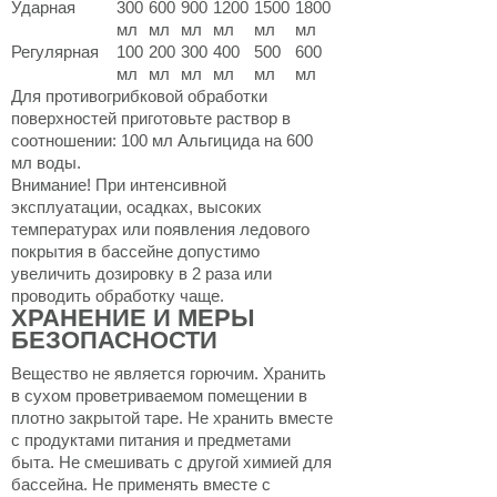
Ударная
300
600
900
1200
1500
1800
мл
мл
мл
мл
мл
мл
Регулярная
100
200
300
400
500
600
мл
мл
мл
мл
мл
мл
Для противогрибковой обработки
поверхностей приготовьте раствор в
соотношении: 100 мл Альгицида на 600
мл воды.
Внимание! При интенсивной
эксплуатации, осадках, высоких
температурах или появления ледового
покрытия в бассейне допустимо
увеличить дозировку в 2 раза или
проводить обработку чаще.
ХРАНЕНИЕ И МЕРЫ
БЕЗОПАСНОСТИ
Вещество не является горючим. Хранить
в сухом проветриваемом помещении в
плотно закрытой таре. Не хранить вместе
с продуктами питания и предметами
быта. Не смешивать с другой химией для
бассейна. Не применять вместе с