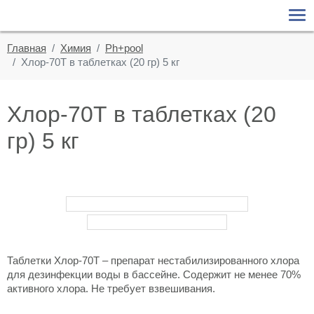
О КОМПАНИИ
О компании
Главная
Химия
Ph+pool
БАССЕЙНЫ
Хлор-70Т в таблетках (20 гр) 5 кг
Новости
Сборно-разборные
ПАВИЛЬОНЫ
Статьи
Композитные бассейны
Хлор-70Т в таблетках (20
ХИМИЯ
Бетонные бассейны
гр) 5 кг
Chemoform
ПРОЕКТЫ
Ph+pool
Сертификаты и награды
ОБСЛУЖИВАНИЕ
БАССЕЙНОВ
AquaDoctor
Фотографии
Aquatics
КОНТАКТЫ
Видео
Таблетки Хлор-70Т – препарат нестабилизированного хлора
для дезинфекции воды в бассейне. Содержит не менее 70%
активного хлора. Не требует взвешивания.